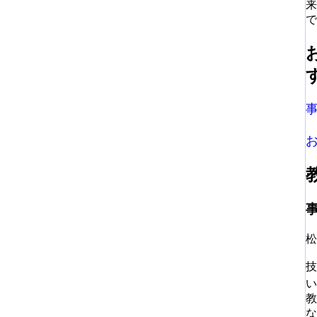
来
で
松
技
教
な