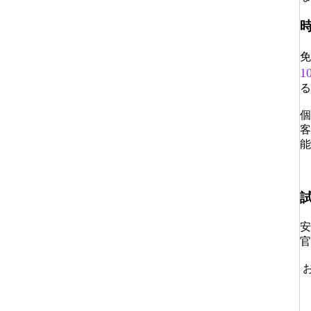
免
る
個
客
能
安
官