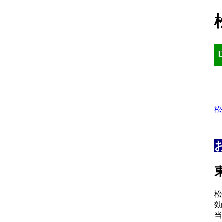
松
松
効
当