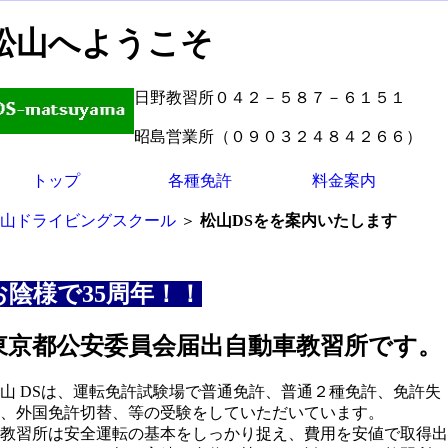
松山へようこそ
日野教習所０４２－５８７－６１５１
昭島営業所（０９０３２４８４２６６）
トップ
各種免許
料金案内
山ドライビングスクール
＞
松山DSをを案内いたします
お陰様で35周年！！
東京都公安委員会届出自動車教習所です。
山 DSは、運転免許試験場で普通免許、普通２種免許、免許失
、外国免許切替、等の受験をしていただいています。
教習所は安全運転の基本をしっかり捉え、費用を安値で取得出