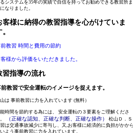
るシステムを35年の実績で自信を持ってお勧めできる教習所ま
になりました。
お客様に納得の教習指導を心がけていま
す。
事前教習
時間と費用の節約
お客様から評価をいただきました。
教習指導の流れ
事前教習で安全運転のイメージを捉えます。
山は 事前教習に力を入れています (無料）
能時間を節約する為には、 安全運転の３要素をご理解くださ
（正確な認知、正確な判断、正確な操作）
い。
松山Ｄ．Ｓ
習は交通事故減少に寄与し、又,お客様に経済的に負担がかか
いよう事前教習に力を入れています。