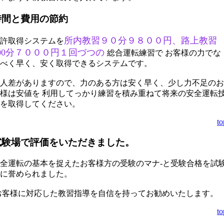
時間と費用の節約
所内教習９０分９８００円、路上教習
許取得システムを
100分７０００円１回づつの
総合運転練習で お客様の力でな
べく早く、安く取得できるシステムです。
人差がありますので、力のある方は安く早く、少し力不足のお
様は安値を 利用してっかり練習を積み重ねて将来の安全運転
を取得してください。
to
試験場で評価をいただきました。
全運転の基本を捉えたお客様方の受験のマナ-と受験合格を試
に誉められました。
お客様に対応した教習指導を自信を持ってお勧めいたします。
to