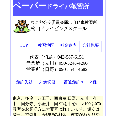
ペーパー
ドライバ教習所
東京都公安委員会届出自動車教習所
松山ドライビングスクール
TOP
教習地区
料金案内
会社概要
代表（昭島）042-587-6151
営業所（立川）090-3248-4266
営業所（日野）090-3545-4682
免許失効
外免切替
普通免許１．２種
東京、多摩、八王子、西東京,日野、立川、府
中、国分寺、小金井、国立)を中心にン100ふ070
教習をお客様方に大変喜ばれています。遠くは
埼玉、神奈川、等納得の料金、教習がわかりや