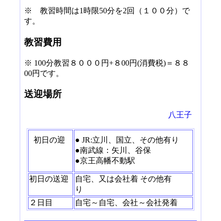
※ 教習時間は1時限50分を2回（１００分）で
す。
教習費用
※ 100分教習８０００円+８00円(消費税)＝８８
00円です。
送迎場所
八王子
初日の迎
● JR:立川、国立、その他有り
●南武線：矢川、谷保
●京王高幡不動駅
初日の送迎
自宅、又は会社着 その他有
り
２日目
自宅～自宅、会社～会社発着