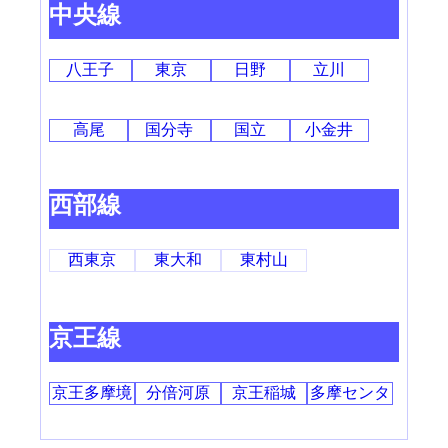
中央線
八王子
東京
日野
立川
高尾
国分寺
国立
小金井
西部線
西東京
東大和
東村山
京王線
京王多摩境
分倍河原
京王稲城
多摩センタ