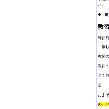
た。
✤
教
教
練習
無駄
教習
教習
全く
※
教
およ
終わ