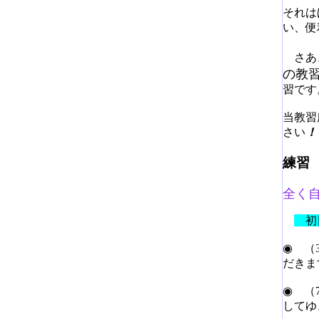
それは
い、便
さあ
の教
習です
当教習
さい
！
練習
全く
初
◉
（3
だきま
◉ （
してゆ