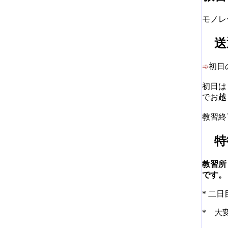
モノレ
送
➾
初日
初日は
でお越
教習終
特
教習所
です。
* 二
* 大