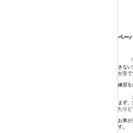
ペー
『。
きない
が主で
練習を
少し
まず、
たりと
お車が
す。