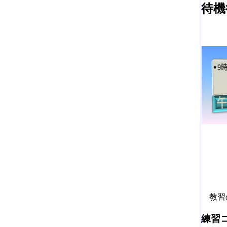
待機
教習の
練習