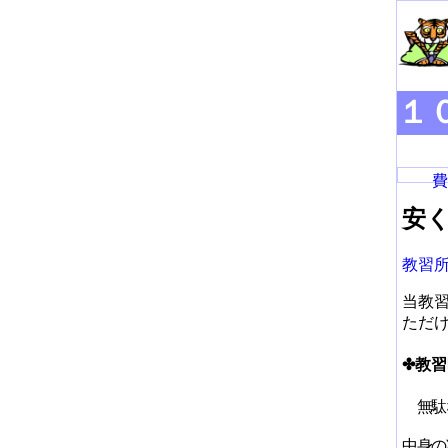
１
費
安
教習
当教
ただ
✤
教習
無駄
中身の