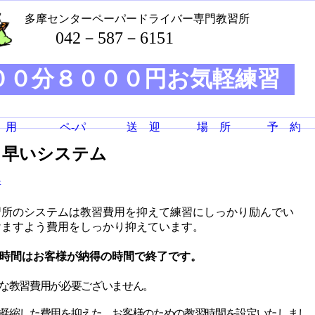
多摩センターペーパードライバー専門教習所
042－587－6151
００分８０００円お気軽練習
 用
ペ-パ
送 迎
場 所
予 約
く
早いシステム
所
習所のシステムは教習費用を抑えて練習にしっかり励んでい
けますよう費用をしっかり抑えています。
時間はお客様が納得の時間で終了です。
な教習費用が必要ございません。
凝縮した費用を抑えた、お客様のための教習時間を設定いたしまし