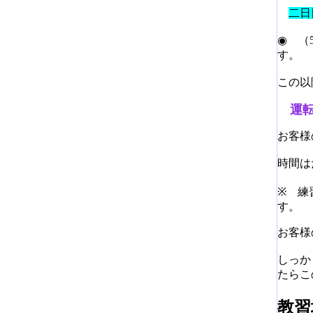
二日
◉ （
す。
この以
運転
お客様
時間は
※ 練
す。
お客様
しっか
たらこ
教習