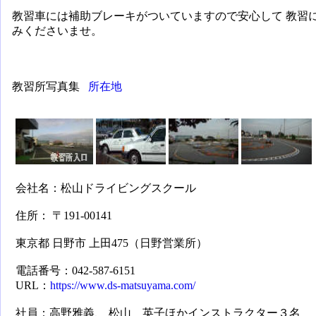
教習車には補助ブレーキがついていますので安心して 教習
みくださいませ。
教習所
写真
集
所在地
会社名：
松山ドライビングスクール
住所：
〒191-00141
東京都
日野市
上田475（日野営業所）
電話番号：
042-587-6151
URL：
https://www.ds-matsuyama.com/
社員：
高野雅義
、
松山 英子
ほかインストラクター３名